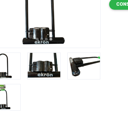
CON
revious
Next