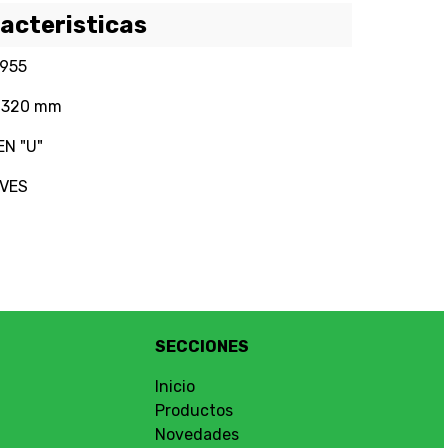
acteristicas
 955
x 320 mm
EN "U"
AVES
SECCIONES
Inicio
Productos
Novedades