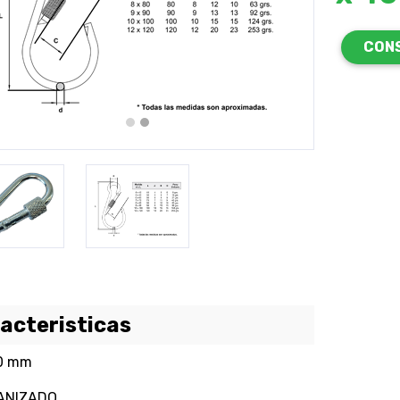
revious
Next
CON
acteristicas
40 mm
ANIZADO