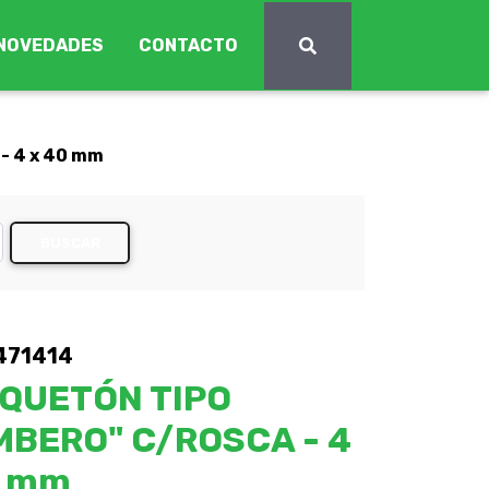
NOVEDADES
CONTACTO
 4 x 40 mm
BUSCAR
471414
QUETÓN TIPO
MBERO" C/ROSCA - 4
0 mm