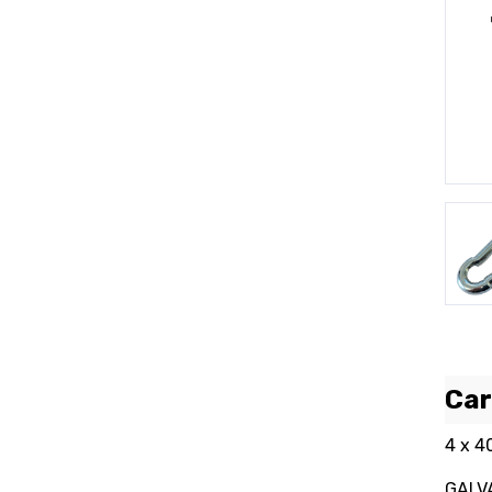
P
Car
4 x 
GALV