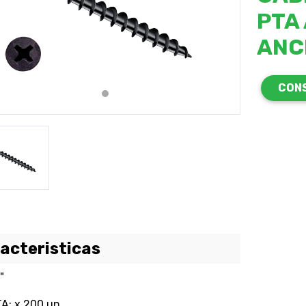
PTA
revious
Next
ANCH
CON
acteristicas
"
A: x 200 un.