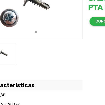
PTA 
revious
Next
CON
acteristicas
1/4"
A: x 200 un.