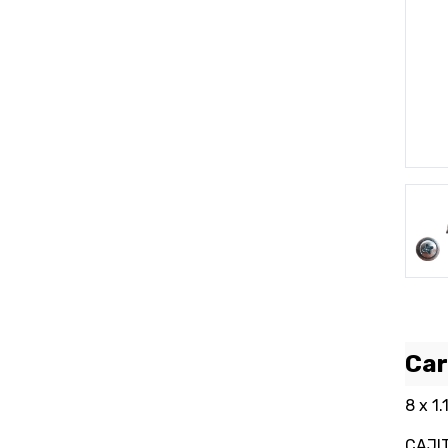
P
Car
8 x 1.
CAJIT