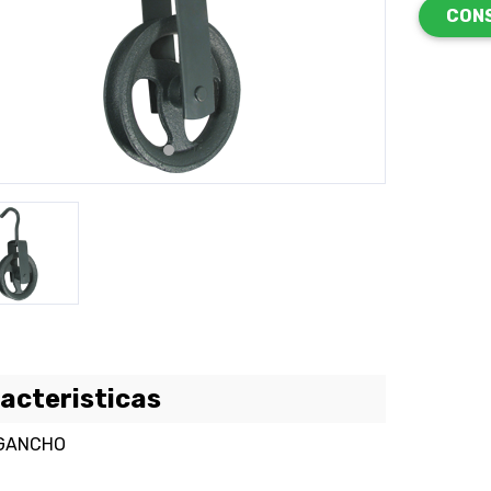
CON
revious
Next
acteristicas
GANCHO