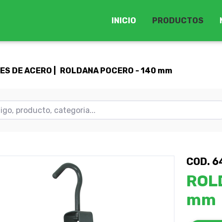
INICIO
PRODUCTOS
S DE ACERO |
ROLDANA POCERO - 140 mm
COD. 6
ROL
mm