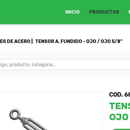
INICIO
PRODUCTOS
S DE ACERO |
TENSOR A. FUNDIDO - OJO / OJO 5/8"
COD. 6
TENS
OJO 