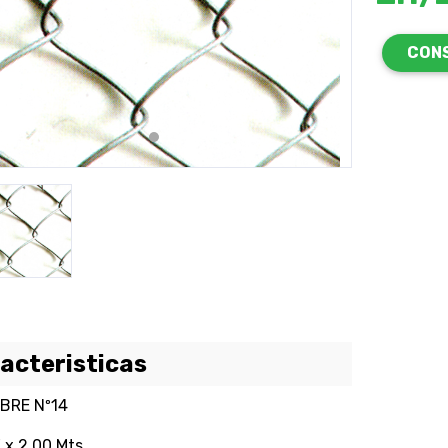
revious
Next
CON
acteristicas
BRE Nº14
" x 2,00 Mts.