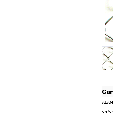
P
Car
ALAM
2.1/2