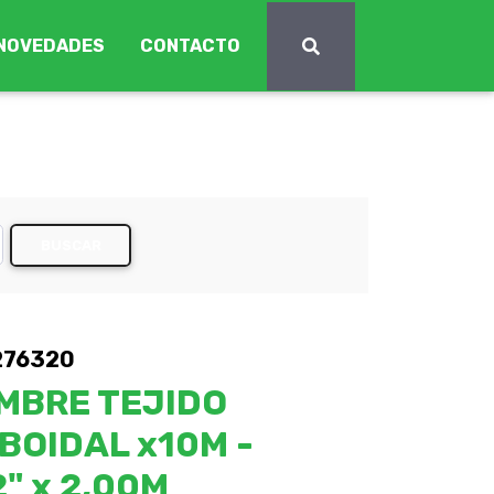
NOVEDADES
CONTACTO
BUSCAR
276320
MBRE TEJIDO
BOIDAL x10M -
2" x 2,00M