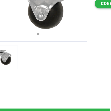
CON
revious
Next