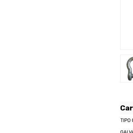
P
Car
TIPO
GALV