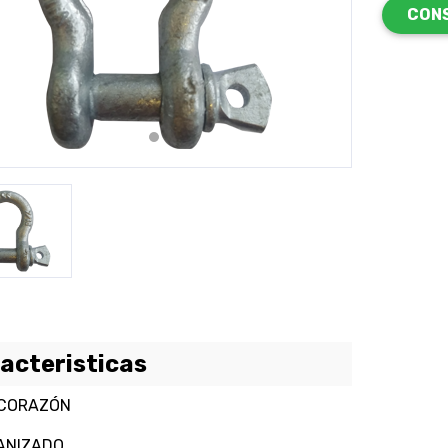
CON
revious
Next
acteristicas
 CORAZÓN
ANIZADO