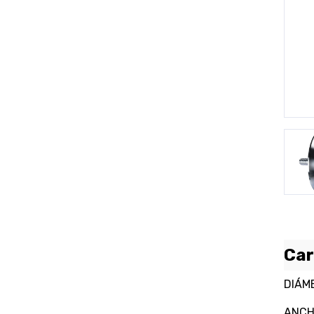
P
Car
DIÁM
ANCH