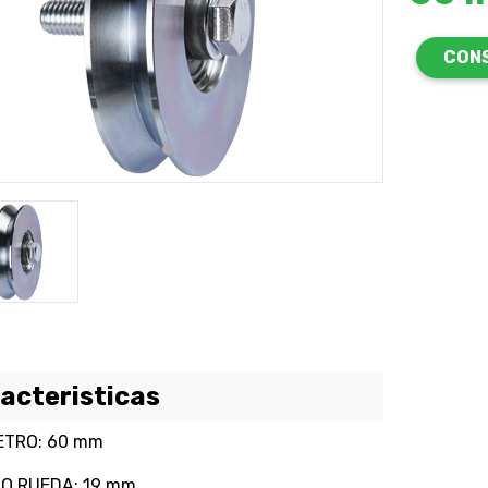
revious
Next
CON
acteristicas
ETRO: 60 mm
O RUEDA: 19 mm